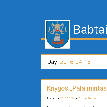
Babtai
Day:
2016-04-18
Knygos „Palaimintas,
Posted on
2016-04-18
by
Tomas Stonys