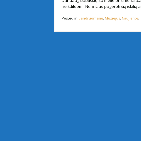
Dar daug babtiškių su meile prisimena a.a.
neišdildomi. Norinčius pagerbti šią iškilią 
Posted in
Bendruomenė
,
Muziejus
,
Naujienos
,