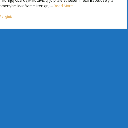
 kunigą Ričardą Mikutavičių. Jo praleisti šešeri metai Babtuose yra
asmenybę, kviečiame į renginį....
Read More
Renginiai