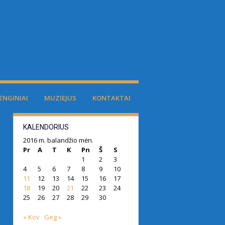
ENGINIAI
MUZIEJUS
KONTAKTAI
KALENDORIUS
2016 m. balandžio mėn.
Pr
A
T
K
Pn
Š
S
1
2
3
4
5
6
7
8
9
10
11
12
13
14
15
16
17
18
19
20
21
22
23
24
25
26
27
28
29
30
« Kov
Geg »