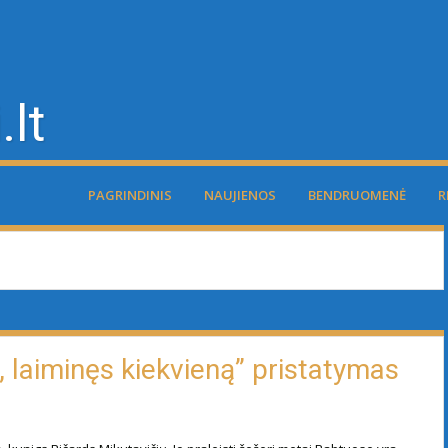
.lt
PAGRINDINIS
NAUJIENOS
BENDRUOMENĖ
R
 laiminęs kiekvieną” pristatymas