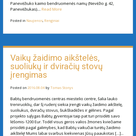
Panevėžiuko kaimo bendruomenės namų (Nevėžio g. 42,
Panevėžiukas)....
Read More
Posted in
Naujienos
,
Renginiai
Vaikų žaidimo aikštelės,
suoliukų ir dviračių stovų
įrengimas
Posted on
2016-08-04
by
Tomas Stonys
Babtų bendruomenės centras miestelio centre, šalia lauko
treniruoklių, dar šį rudenį siekia įrengti vaikų žaidimo aikštelę,
suoliukus, dviračių stovus, šiukšliadėžes ir gėlines. Pagal
projekto sąlygas Babtų gyventojai taip pat turi prisidėti savo
lėšomis-1200 Eur. Todėl visus geros valios žmones kviečiame
prisidėti pagal galimybes, kad Babtų vaikučiai turėtų žaidimo
aikštelę! Mums labai svarbus kiekvienas Jūsų paaukotas […]...