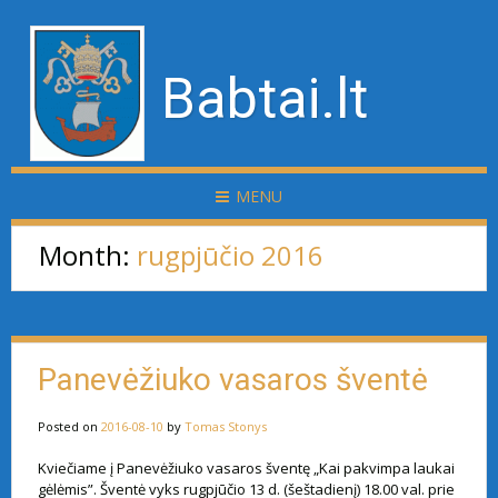
Babtai.lt
MENU
Month:
rugpjūčio 2016
Panevėžiuko vasaros šventė
Posted on
2016-08-10
by
Tomas Stonys
Kviečiame į Panevėžiuko vasaros šventę „Kai pakvimpa laukai
gėlėmis”. Šventė vyks rugpjūčio 13 d. (šeštadienį) 18.00 val. prie