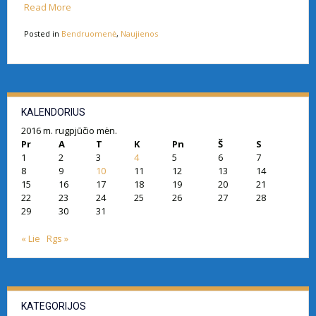
Read More
Posted in
Bendruomenė
,
Naujienos
KALENDORIUS
2016 m. rugpjūčio mėn.
Pr
A
T
K
Pn
Š
S
1
2
3
4
5
6
7
8
9
10
11
12
13
14
15
16
17
18
19
20
21
22
23
24
25
26
27
28
29
30
31
« Lie
Rgs »
KATEGORIJOS