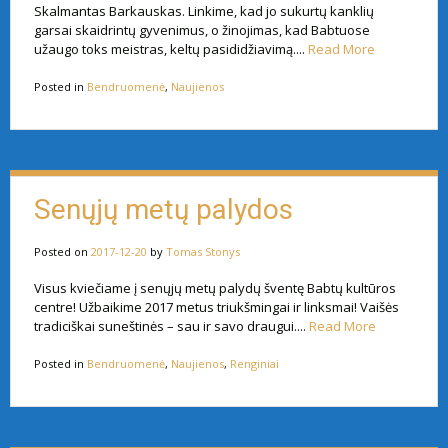
Skalmantas Barkauskas. Linkime, kad jo sukurtų kanklių
garsai skaidrintų gyvenimus, o žinojimas, kad Babtuose
užaugo toks meistras, keltų pasididžiavimą....
Read More
Posted in
Bendruomenė
,
Naujienos
Senųjų metų palydos
Posted on
2017-12-20
by
Tomas Stonys
Visus kviečiame į senųjų metų palydų šventę Babtų kultūros
centre! Užbaikime 2017 metus triukšmingai ir linksmai! Vaišės
tradiciškai suneštinės – sau ir savo draugui....
Read More
Posted in
Bendruomenė
,
Naujienos
,
Renginiai