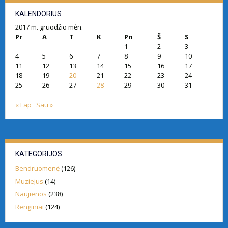
KALENDORIUS
2017 m. gruodžio mėn.
Pr
A
T
K
Pn
Š
S
1
2
3
4
5
6
7
8
9
10
11
12
13
14
15
16
17
18
19
20
21
22
23
24
25
26
27
28
29
30
31
« Lap
Sau »
KATEGORIJOS
Bendruomenė
(126)
Muziejus
(14)
Naujienos
(238)
Renginiai
(124)