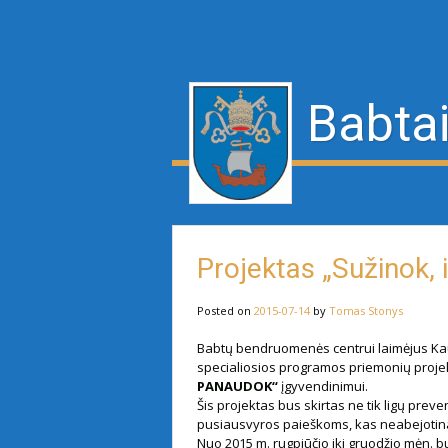
Babtai
Projektas „Sužinok,
Posted on
2015-07-14
by
Tomas Stonys
Babtų bendruomenės centrui laimėjus Ka
specialiosios programos priemonių proje
PANAUDOK“
įgyvendinimui.
Šis projektas bus skirtas ne tik ligų prev
pusiausvyros paieškoms, kas neabejotinai
Nuo 2015 m. rugpjūčio iki gruodžio mėn. b