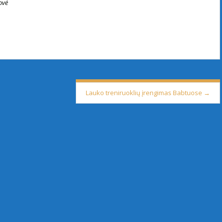
ovė
Lauko treniruoklių įrengimas Babtuose
→