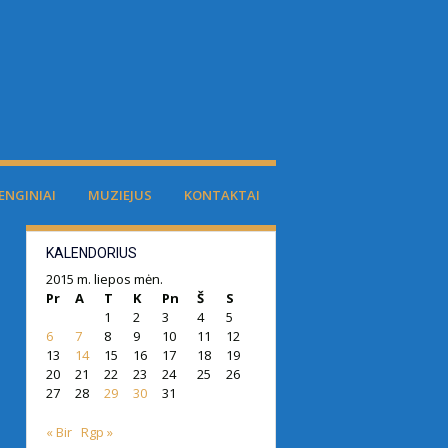
ENGINIAI
MUZIEJUS
KONTAKTAI
KALENDORIUS
2015 m. liepos mėn.
Pr
A
T
K
Pn
Š
S
1
2
3
4
5
6
7
8
9
10
11
12
13
14
15
16
17
18
19
20
21
22
23
24
25
26
27
28
29
30
31
« Bir
Rgp »