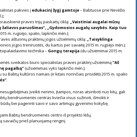
alistas pakvies į
edukacinį žygį gamtoje
– Babtuose prie Nevėžio
.);
auskienė praves trijų paskaitų ciklą:
„Vaistiniai augalai mūsų
lų žaliavos paruošimas“, „Gydomosios augalų savybės. Kaip tuo
15 m. rugsėjo, spalio, lapkričio mėn.);
raves aštuonių praktinių jogos užsiėmimų ciklą:
„Taisyklinga
onios jogos treniruotės, du kartus per savaitę 2015 m. rugsėjo mėn.);
tsipalaidavimo technika –
Gongų terapija
(du užsiėmimai 2015 m.
nės sveikatos biuro specialistas praves praktinį užsiėmimą
“Aš
inę pagalbą”
(užsiėmimas vyks lapkričio mėn.);
 Babtų kultūros namais (ir kitais norinčiais prisidėti) 2015 m. spalio
ės“
.
esugebėjimas įveikti nerimo, įtampos, noras atsiriboti nuo kitų, gali
abtų bendruomenės centras kviečia visus sužinoti, išmokti ir
 būdų bei pagerinti savo ir savo artimųjų gyvenimo kokybę.
ojami Babtų bendruomenės centro iš projekto lėšų.
 savaičių prieš planuojamą renginį.