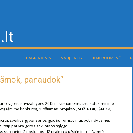
.lt
PAGRINDINIS
NAUJIENOS
BENDRUOMENĖ
R
 išmok, panaudok“
uno rajono savivaldybės 2015 m. visuomenės sveikatos rėmimo
ktų rėmimo konkursą, ruošiamasi projekto
„SUŽINOK, IŠMOK,
encijai, sveikos gyvensenos įgūdžių formavimui, bet ir dvasinės
 taip pat yra geros savijautos sąlyga.
us surengtos 3 paskaitos, 12 praktinių užsiėmimų, 1 šventė: