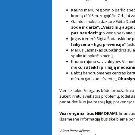
Kauno marių regioninio parko speci
krantų (2015 m. rugpjūčio 7 d., 14 val
Gamtos mokslų daktarė Edita Dambr
sode ir darže“, „Vaistinių auga
pasinaudoti“
(po vieną paskaitą 20
Jogos trenerė Sigita Šadauskienė p
laikysena – ligų prevencija“
(aštu
Marius Lasinskas supažindins su a
spalio ir lapkričio mėn.);
Kauno rajono savivaldybės Visuome
moku suteikti pirmąją medicin
Babtų bendruomenės centras kartu su
mėn. organizuos šventę
„Obuolyn
Vien tik tokie žmogaus būdo bruožai kaip n
sukelti rimtų sveikatos problemų, todėl B
panaudoti kuo įvairesnių ligų prevencijos
Visi renginiai bus NEMOKAMI
, finansu
Išsamesnė informaciją bus skelbiama porą
Vilma Petravičienė